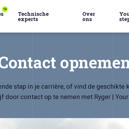
16
es
Technische
Over
You
experts
ons
ste
Contact opneme
de stap in je carrière, of vind de geschikte
jf door contact op te nemen met Ryger | Your