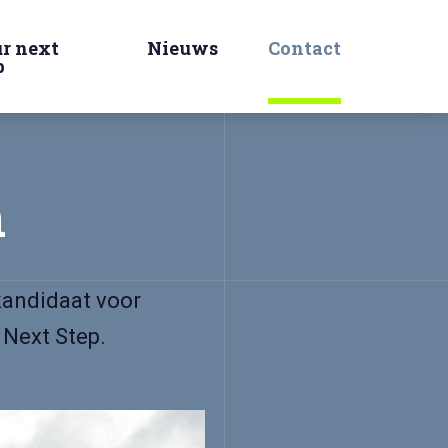
r next
Nieuws
Contact
p
n
 kandidaat voor
 Next Step.