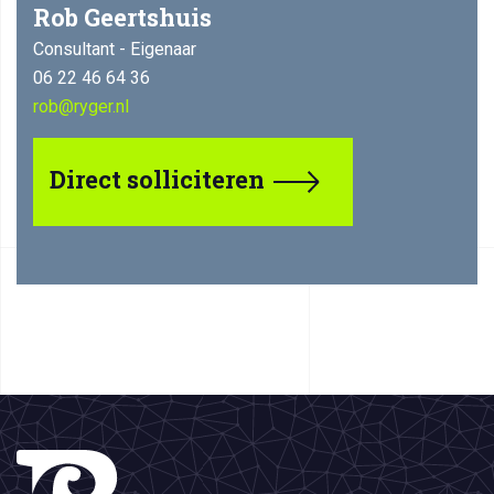
Rob Geertshuis
Consultant - Eigenaar
06 22 46 64 36
rob@ryger.nl
Direct solliciteren