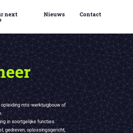
r next
Nieuws
Contact
p
neer
 opleiding mts-werktuigbouw of
k.
ng in soortgelijke functies.
el, gedreven, oplossingsgericht,