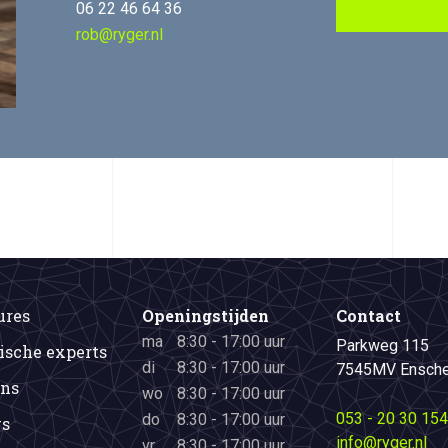
06 22 46 64 36
rob@ryger.nl
ures
Openingstijden
Contact
ma
8:30 - 17:00 uur
Parkweg 115
ische experts
di
8:30 - 17:00 uur
7545MV Ensch
ons
wo
8:30 - 17:00 uur
053 - 20 30 154
do
8:30 - 17:00 uur
s
info@ryger.nl
vr
8:30 - 17:00 uur