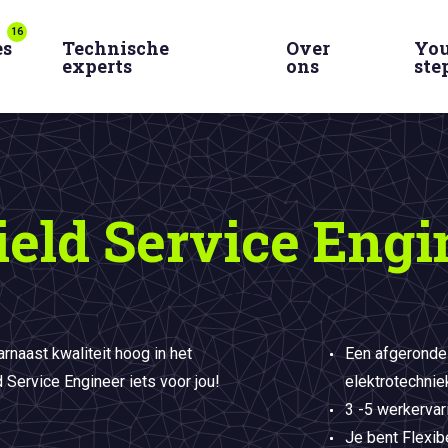
16
es
Technische
Over
You
experts
ons
ste
ield Service Engi
arnaast kwaliteit hoog in het
Een afgeronde
 Service Engineer iets voor jou!
elektrotechnie
3 -5 werkervari
Je bent Flexib