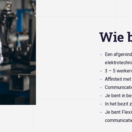
Wie b
Een afgerond
elektrotechni
3 – 5 werkerv
Affiniteit me
Communicatie
Je bent in be
In het bezit z
Je bent Flexi
communicatie