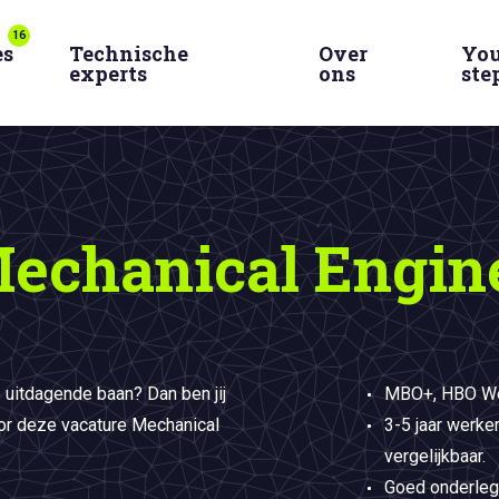
16
es
Technische
Over
You
experts
ons
ste
echanical Engin
e uitdagende baan? Dan ben jij
MBO+, HBO Wer
or deze vacature Mechanical
3-5 jaar werke
vergelijkbaar.
Goed onderleg