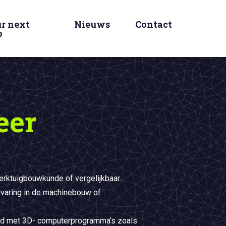
r next
Nieuws
Contact
p
eer
ktuigbouwkunde of vergelijkbaar.
rvaring in de machinebouw of
d met 3D- computerprogramma’s zoals