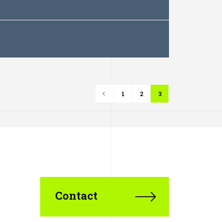
<
1
2
3
Contact