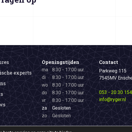
ures
Openingstijden
Contact
ma
8:30 - 17:00 uur
Parkweg 115
ische experts
di
8:30 - 17:00 uur
7545MV Ensch
ons
wo
8:30 - 17:00 uur
053 - 20 30 154
do
8:30 - 17:00 uur
s
info@ryger.nl
vr
8:30 - 17:00 uur
ws
za
Gesloten
zo
Gesloten