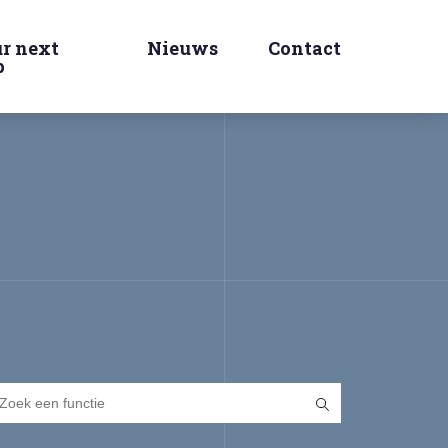
r next
Nieuws
Contact
p