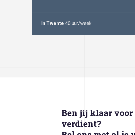
In Twente
40 uur/week
Ben jij klaar voor 
verdient?
Bel ons met al je