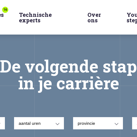
16
es
Technische
Over
You
experts
ons
ste
De volgende stap
in je carrière