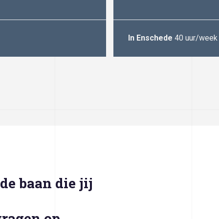
In Enschede
40 uur/week
de baan die jij
 vragen op